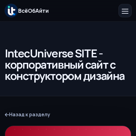
ВсёОбАйти
Главная
Компания
IntecUniverse SITE -
корпоративный сайт с
Услуги
конструктором дизайна
Каталог
Бесплатные решения
Блог
Назад к разделу
Контакты