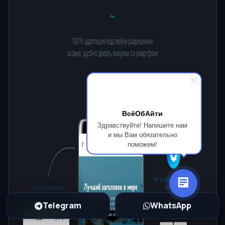
ВсёОбАйти
Здравствуйте! Напишите нам
и мы Вам обязательно
поможем!
Telegram
WhatsApp