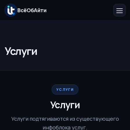
ВсёОбАйти
Главная
Компания
Услуги
Услуги
Каталог
Бесплатные решения
УСЛУГИ
Услуги
Блог
Услуги подтягиваются из существующего
Контакты
инфоблока услуг.