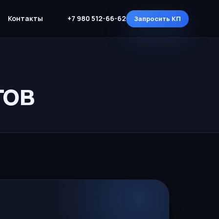
Контакты
+7 980 512-66-62
Запросить КП
тов