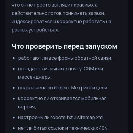
что он не просто выглядит красиво, а
действительно готов принимать заявки,
индексироваться и корректно работать на
разных устройствах.
Что проверить перед запуском
работают ли все формы обратной связи;
попадают ли заявки в почту, CRM или
мессенджеры;
подключена ли Яндекс Метрика и цели;
корректно ли открывается мобильная
версия;
настроены ли robots.txt и sitemap.xml;
нет ли битых ссылок и технических 404;