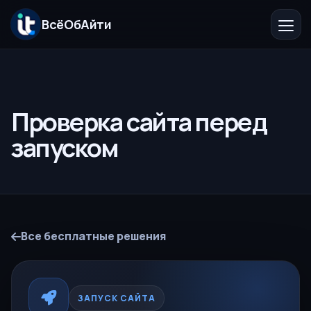
ВсёОбАйти
Главная
Компания
Проверка сайта перед
запуском
Услуги
Каталог
Бесплатные решения
Все бесплатные решения
Блог
Контакты
ЗАПУСК САЙТА